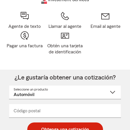
Agente de texto
Llamar al agente
Email al agente
Pagar una factura
Obtén una tarjeta
de identificación
¿Le gustaría obtener una cotización?
Seleccione un producto
Seleccione
un
nombre
de
producto
del
Código postal
Ingresa
Ingresa
_____
menú
un
un
desplegable
código
código
postal
postal
Obtenga una cotización