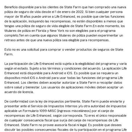
Beneficio disponible para los clientes de State Farm que han comprado una nueva
póliza de seguro de vida desde el 1 de enero de 2022. Si bien cualquier persona
mayor de 18 años puede unirse a Life Enhanced, es posible que ciertas funciones
de la aplicación, incluyendo las recompensas, no estén disponibles a menos que
tengas una póliza de seguro de vida elegible de State Farm.En este momento, los
titulares de póliza en Florida y New York no son elegibles para el programa
completo.Ten en cuenta que algunos titulares de póliza pueden experimentar un
retraso antes de que una nueva póliza sea elegible para recompensas.
Esto no es una solicitud para comprar o vender productos de seguros de State
Farm.
La participación de Life Enhanced está sujeta a la elegibilidad del programa y varía
según el estado. Sujeto a los términos y condiciones del acuerdo. La aplicación Life
Enhanced está disponible para Android e iOS. Es posible que se requiera un
dispositivo móvil iOS o Android para usar todas las funciones del programa Life
Enhanced. Los clientes deben aceptar autorizar a State Farm a recopilar datos
sobre salud y bienestar. Los usuarios de aplicaciones móviles deben aceptar un
acuerdo de licencia.
De conformidad con la ley de impuestos pertinente, State Farm puede enviarte y
presentar ante el Servicio de Impuestos Internos y/u otra autoridad de impuestos
aplicable un Formulario 1099-MISC (ingresos misceláneos) por el canje de
recompensas de Life Enhanced, según corresponda. Tú eres el único responsable
de cualquier consecuencia fiscal que surja del canje de recompensas de Life
Enhanced. State Farm no provee asesoría fiscal ni legal. Es posible que desees
discutir las posibles consecuencias fiscales de tu participación en el programa Life