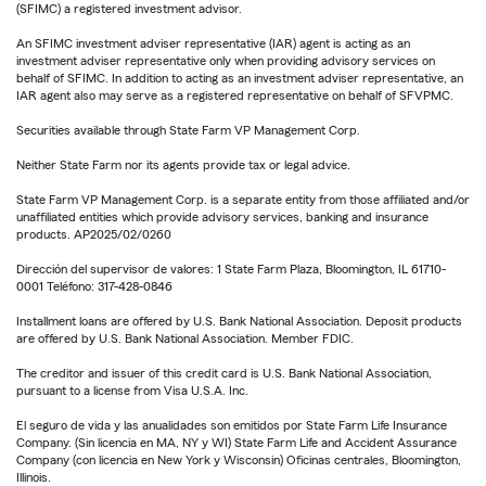
(SFIMC) a registered investment advisor.
An SFIMC investment adviser representative (IAR) agent is acting as an
investment adviser representative only when providing advisory services on
behalf of SFIMC. In addition to acting as an investment adviser representative, an
IAR agent also may serve as a registered representative on behalf of SFVPMC.
Securities available through State Farm VP Management Corp.
Neither State Farm nor its agents provide tax or legal advice.
State Farm VP Management Corp. is a separate entity from those affiliated and/or
unaffiliated entities which provide advisory services, banking and insurance
products. AP2025/02/0260
Dirección del supervisor de valores: 1 State Farm Plaza, Bloomington, IL 61710-
0001 Teléfono: 317-428-0846
Installment loans are offered by U.S. Bank National Association. Deposit products
are offered by U.S. Bank National Association. Member FDIC.
The creditor and issuer of this credit card is U.S. Bank National Association,
pursuant to a license from Visa U.S.A. Inc.
El seguro de vida y las anualidades son emitidos por State Farm Life Insurance
Company. (Sin licencia en MA, NY y WI) State Farm Life and Accident Assurance
Company (con licencia en New York y Wisconsin) Oficinas centrales, Bloomington,
Illinois.