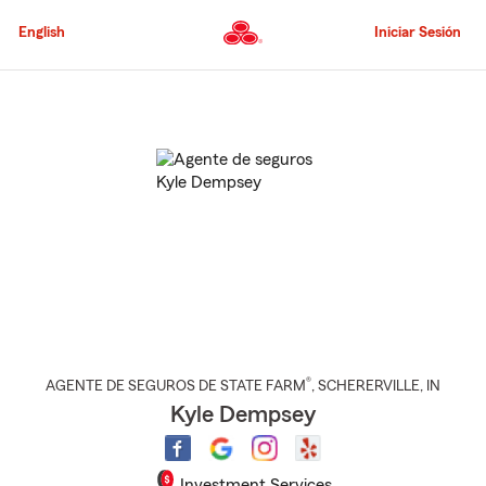
Pasar
al
English
Iniciar Sesión
contenido
principal
Comienzo
del
contenido
principal
®
AGENTE DE SEGUROS DE STATE FARM
,
SCHERERVILLE
, IN
Kyle Dempsey
Investment Services