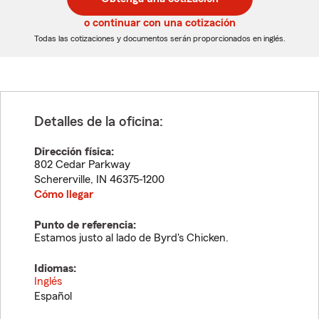
de
de
5
5
o continuar con una cotización
dígitos
dígitos
Todas las cotizaciones y documentos serán proporcionados en inglés.
Detalles de la oficina:
Dirección física:
802 Cedar Parkway
Schererville
,
IN
46375-1200
Cómo llegar
Punto de referencia:
Estamos justo al lado de Byrd's Chicken.
Idiomas:
Inglés
Español